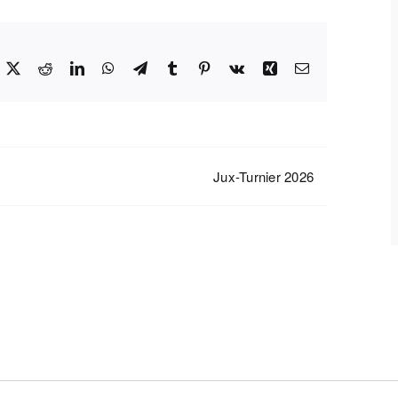
acebook
X
Reddit
LinkedIn
WhatsApp
Telegram
Tumblr
Pinterest
Vk
Xing
E-
Mail
Jux-Turnier 2026