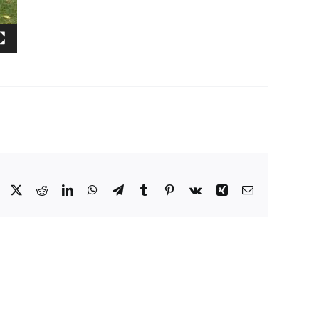
Facebook
X
Reddit
LinkedIn
WhatsApp
Telegram
Tumblr
Pinterest
Vk
Xing
E-
Mail