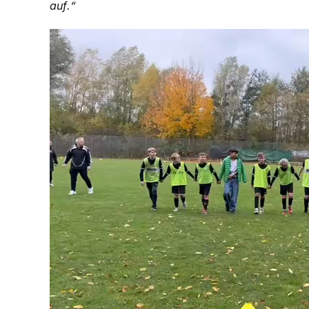
auf.“
Video-
Player