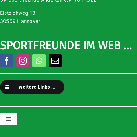
Eisteichweg 13
30559 Hannover
SPORTFREUNDE IM WEB …
weitere Links …
Toggle
Navigation
Impressum