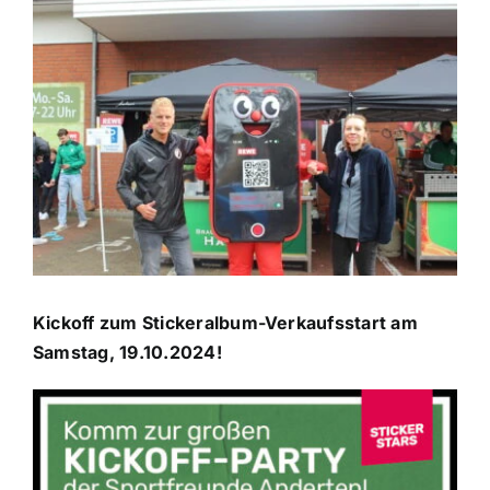
Zeige
grösseres
Sponsoren
Bild
Der Verein
Kickoff zum Stickeralbum-Verkaufsstart am
Samstag, 19.10.2024!