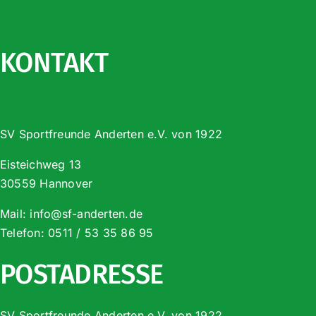
KONTAKT
SV Sportfreunde Anderten e.V. von 1922
Eisteichweg 13
30559 Hannover
Mail:
info@sf-anderten.de
Telefon:
0511 / 53 35 86 95
POSTADRESSE
SV Sportfreunde Anderten e.V. von 1922