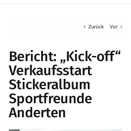
Toggle
Navigation
Startseite
Zurück
Vor
Mitglieder
Bericht: „Kick-off“
Mannschaften
Verkaufsstart
Kunstrasenplatz
Stickeralbum
Online-Shop
Sportfreunde
Anderten
Enzo’s Sportsbar
Spenden