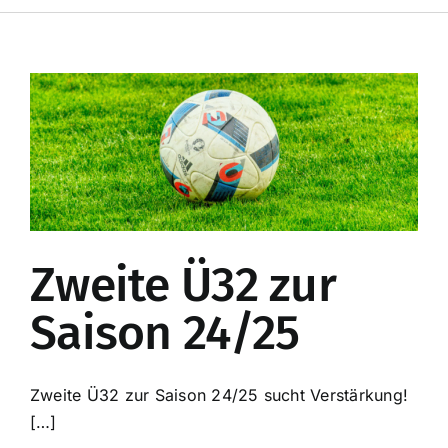
Toggle
Navigation
Startseite
Mitglieder
Mannschaften
Kunstrasenplatz
Zweite Ü32 zur
Online-Shop
Saison 24/25
Enzo’s Sportsbar
Zweite Ü32 zur Saison 24/25 sucht Verstärkung!
[…]
Spenden