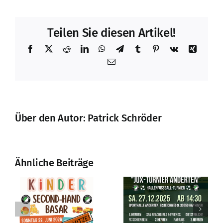
Teilen Sie diesen Artikel!
Facebook
X
Reddit
LinkedIn
WhatsApp
Telegram
Tumblr
Pinterest
Vk
Xing
E-
Mail
Über den Autor:
Patrick Schröder
Ähnliche Beiträge
Bericht:
Jux Turnier
r
Weihnachts