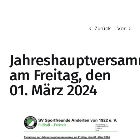
Toggle
Navigation
Startseite
Zurück
Vor
Mitglieder
Jahreshauptversa
Mannschaften
am Freitag, den
Kunstrasenplatz
01. März 2024
Online-Shop
Zeige
Enzo’s Sportsbar
grösseres
Bild
Spenden