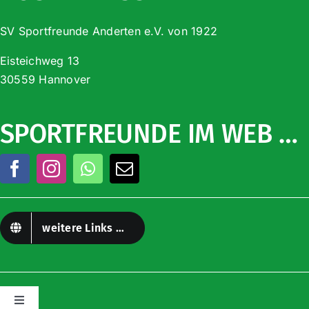
SV Sportfreunde Anderten e.V. von 1922
Eisteichweg 13
30559 Hannover
SPORTFREUNDE IM WEB …
weitere Links …
Toggle