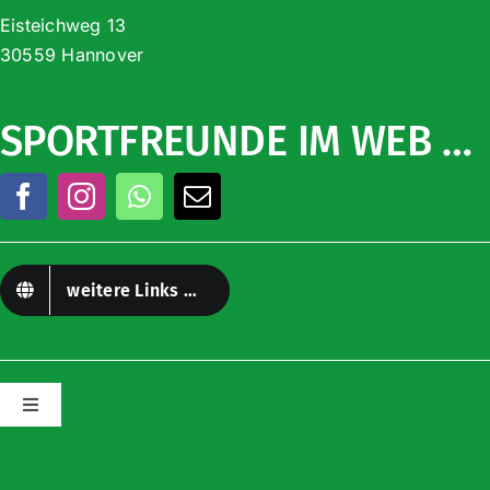
Eisteichweg 13
30559 Hannover
SPORTFREUNDE IM WEB …
weitere Links …
Toggle
Navigation
Impressum