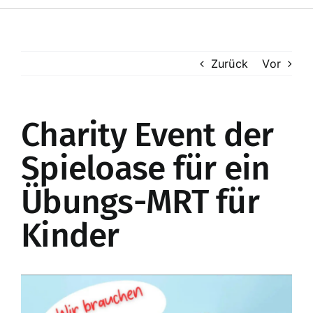
Toggle
Navigation
Startseite
Zurück
Vor
Mitglieder
Charity Event der
Mannschaften
Spieloase für ein
Kunstrasenplatz
Übungs-MRT für
Online-Shop
Kinder
Enzo’s Sportsbar
Zeige
grösseres
Spenden