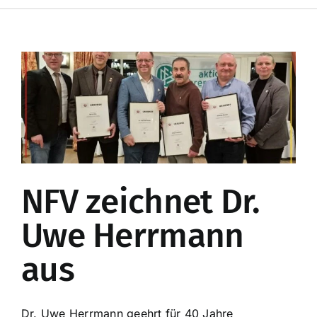
Toggle
Navigation
Startseite
Mitglieder
Mannschaften
Kunstrasenplatz
NFV zeichnet Dr.
Online-Shop
Uwe Herrmann
aus
Enzo’s Sportsbar
Spenden
Dr. Uwe Herrmann geehrt für 40 Jahre