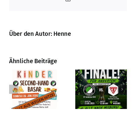
Mail
Über den Autor:
Henne
Ähnliche Beiträge
Ü40-
Volleyball-
Kreispokalfinale
Damen mit
r
am
starkem
Pfingstsamstag
Auftritt
in Misburg