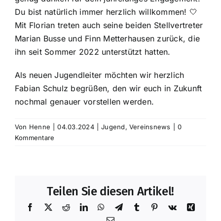
Du bist natürlich immer herzlich willkommen! 🤍
Mit Florian treten auch seine beiden Stellvertreter
Marian Busse und Finn Metterhausen zurück, die
ihn seit Sommer 2022 unterstützt hatten.
Als neuen Jugendleiter möchten wir herzlich
Fabian Schulz begrüßen, den wir euch in Zukunft
nochmal genauer vorstellen werden.
Von
Henne
|
04.03.2024
|
Jugend
,
Vereinsnews
|
0
Kommentare
Teilen Sie diesen Artikel!
Facebook
X
Reddit
LinkedIn
WhatsApp
Telegram
Tumblr
Pinterest
Vk
Xing
E-